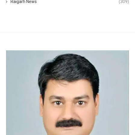
Raigarh News
(309)