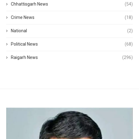
Chhattisgarh News
(54)
Crime News
(18)
National
(2)
Political News
(68)
Raigarh News
(296)