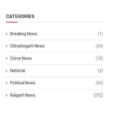
CATEGORIES
Breaking News
(1)
Chhattisgarh News
(54)
Crime News
(18)
National
(2)
Political News
(66)
Raigarh News
(292)