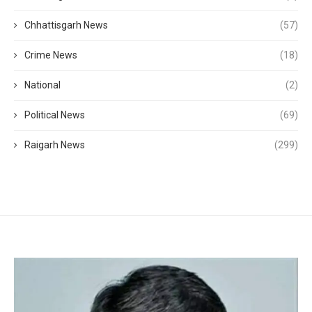
Chhattisgarh News
(57)
Crime News
(18)
National
(2)
Political News
(69)
Raigarh News
(299)