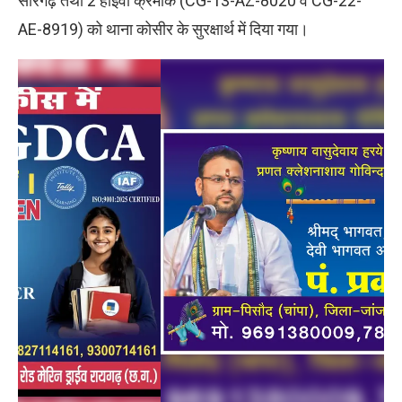
सारंगढ़ तथा 2 हाईवा क्रमांक (CG-13-AZ-8020 व CG-22-
AE-8919) को थाना कोसीर के सुरक्षार्थ में दिया गया।