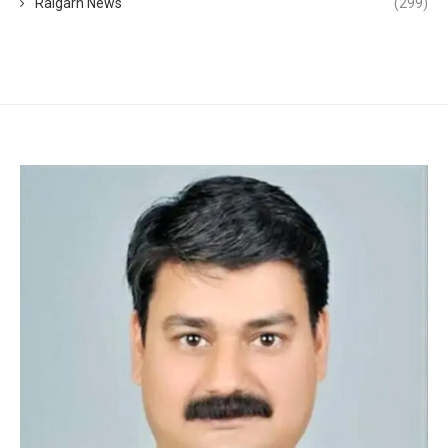
Raigarh News
(299)