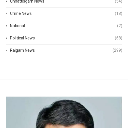
Chhattisgarh News
(54)
Crime News
(18)
National
(2)
Political News
(68)
Raigarh News
(299)