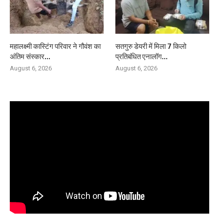
महालक्ष्मी कास्टिंग परिवार ने गौवंश का
सतगुरु डेयरी में मिला 7 किलो
अंतिम संस्कार...
प्रतिबंधित एनालॉग...
August 6, 2026
August 6, 2026