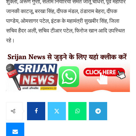
शुक्ला, अरूण गुप्ता, सलीम नियारिया समेत जीतू चौधरी, पूर्व महापौर
जानकी काटजू, बरखा सिंह, दीपक मंडल, ठंडाराम बेहरा, दीपक
पाण्डेय, ओमसागर पटेल, इंटक के महामंत्री सुखबीर सिंह, जिला
सचिव हैदर अली, सचिव टीआर पटेल, फिरोज खान आदि उपस्थित
रहे।