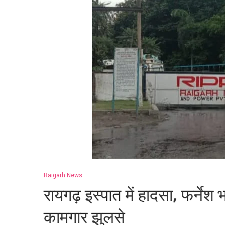
Raigarh News
रायगढ़ इस्पात में हादसा, फर्नेश
कामगार झुलसे