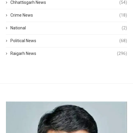
Chhattisgarh News
(54)
Crime News
(18)
National
(2)
Political News
(68)
Raigarh News
(296)