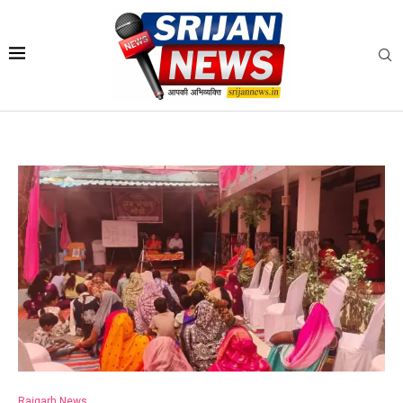
Raigarh News