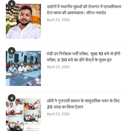
2
उद्योगों में स्थानीय युवाओं को रोजगार में प्राथमिकता
देना समय की आवश्यकता : सौरभ नामदेव
April 23, 2026
3
मंडी उप निरीक्षक भर्ती परीक्षा: सुबह 10 बजे से होगी
परीक्षा, 9ः30 बजे बंद होंगे केंद्रों के मुख्य द्वार
April 23, 2026
4
ओपी ने गुजराती समाज के सामुदायिक भवन के लिए
25 लाख का किया ऐलान
April 25, 2026