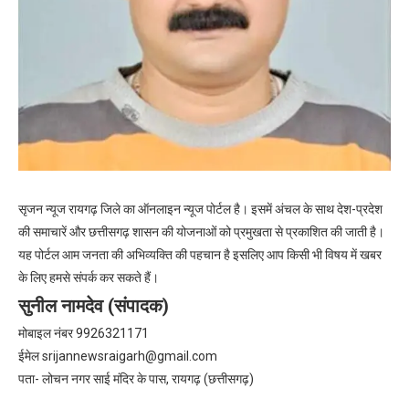
सृजन न्यूज रायगढ़ जिले का ऑनलाइन न्यूज पोर्टल है। इसमें अंचल के साथ देश-प्रदेश
की समाचारें और छत्तीसगढ़ शासन की योजनाओं को प्रमुखता से प्रकाशित की जाती है।
यह पोर्टल आम जनता की अभिव्यक्ति की पहचान है इसलिए आप किसी भी विषय में खबर
के लिए हमसे संपर्क कर सकते हैं।
सुनील नामदेव (संपादक)
मोबाइल नंबर 9926321171
ईमेल
srijannewsraigarh@gmail.com
पता- लोचन नगर साई मंदिर के पास, रायगढ़ (छत्तीसगढ़)