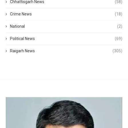
Chhattisgarh News
(58)
Crime News
(18)
National
(2)
Political News
(69)
Raigarh News
(305)