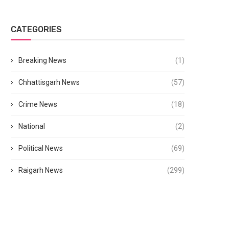
CATEGORIES
Breaking News
(1)
Chhattisgarh News
(57)
Crime News
(18)
National
(2)
Political News
(69)
Raigarh News
(299)