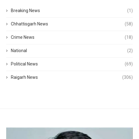
Breaking News
(1)
Chhattisgarh News
(58)
Crime News
(18)
National
(2)
Political News
(69)
Raigarh News
(306)